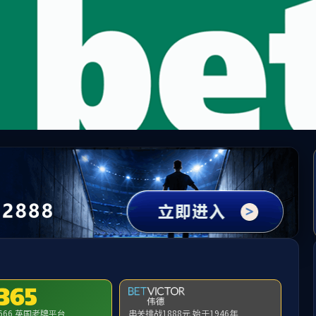
TapTap(点点)官方网站-188改名
走进TapTap
业务板块
新闻中心
可持续发展