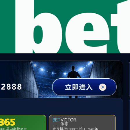
TapTap(点点)官方网站-188改名
走进TapTap
业务板块
新闻中心
可持续发展